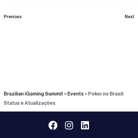
Previous
Next
Brazilian iGaming Summit
>
Events
>
Poker no Brasil:
Status e Atualizações