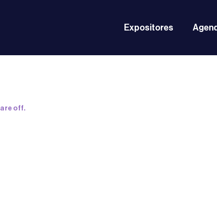
Expositores
Agen
re off.