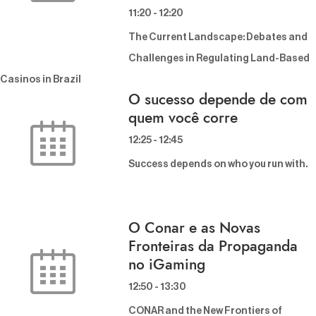
11:20
-
12:20
The Current Landscape: Debates and
Challenges in Regulating Land-Based
Casinos in Brazil
O sucesso depende de com
quem você corre
12:25
-
12:45
Success depends on who you run with.
O Conar e as Novas
Fronteiras da Propaganda
no iGaming
12:50
-
13:30
CONAR and the New Frontiers of