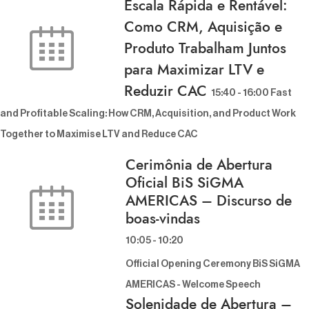
Escala Rápida e Rentável:
Como CRM, Aquisição e
Produto Trabalham Juntos
para Maximizar LTV e
Reduzir CAC
15:40
-
16:00
Fast a
nd Profitable Scaling: How CRM, Acquisition, and Product Work T
ogether to Maximise LTV and Reduce CAC
Cerimônia de Abertura
Oficial BiS SiGMA
AMERICAS – Discurso de
boas-vindas
10:05
-
10:20
Official Opening Ceremony BiS SiGMA
AMERICAS - Welcome Speech
Solenidade de Abertura –