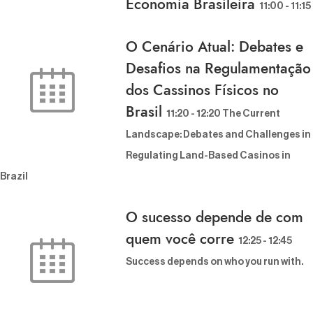
Economia Brasileira
11:00
-
11:15
O Cenário Atual: Debates e
Desafios na Regulamentação
dos Cassinos Físicos no
Brasil
11:20
-
12:20
The Current L
andscape: Debates and Challenges in R
egulating Land-Based Casinos in B
razil
O sucesso depende de com
quem você corre
12:25
-
12:45
Success depends on who you run with.