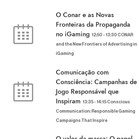
O Conar e as Novas
Fronteiras da Propaganda
no iGaming
12:50
-
13:30
CONAR a
nd the New Frontiers of Advertising in i
Gaming
Comunicação com
Consciência: Campanhas de
Jogo Responsável que
Inspiram
13:35
-
14:15
Conscious C
ommunication: Responsible Gaming C
ampaigns That Inspire
O valor da marca: O papel