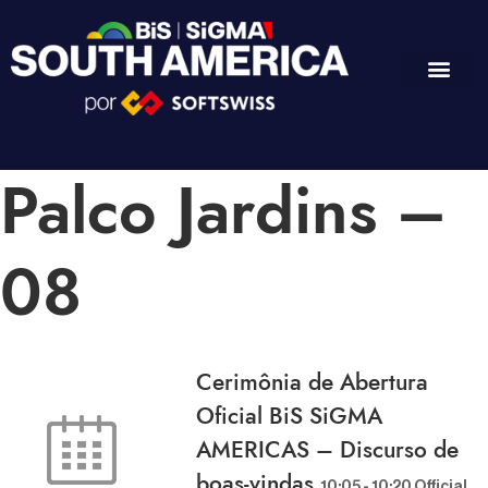
Palco Jardins –
08
Cerimônia de Abertura
Oficial BiS SiGMA
AMERICAS – Discurso de
boas-vindas
10:05
-
10:20
Official O