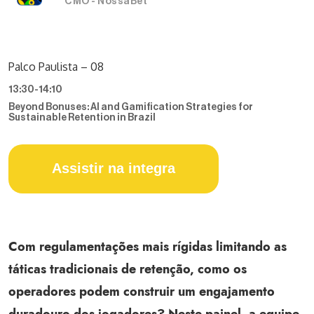
CMO - NossaBet
Palco Paulista – 08
13:30
-
14:10
Beyond Bonuses: AI and Gamification Strategies for
Sustainable Retention in Brazil
Assistir na integra
Com regulamentações mais rígidas limitando as
táticas tradicionais de retenção, como os
operadores podem construir um engajamento
duradouro dos jogadores? Neste painel, a equipe