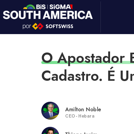
O Apostador B
Cadastro. É 
Amilton Noble
CEO - Hebara