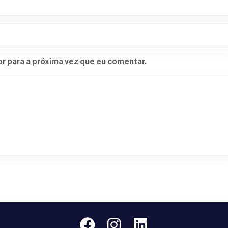
 para a próxima vez que eu comentar.