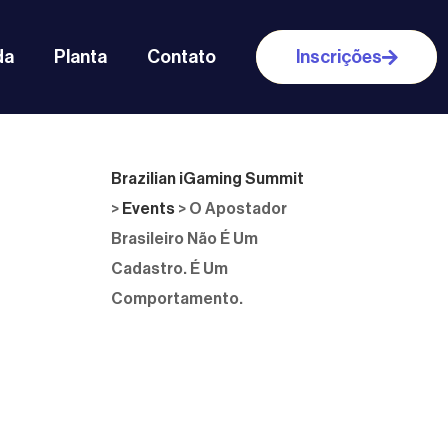
da
Planta
Contato
Inscrições
Brazilian iGaming Summit
>
Events
>
O Apostador
Brasileiro Não É Um
Cadastro. É Um
Comportamento.