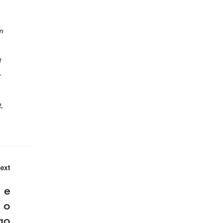
in
d
r
,
ext
 e
 o
go