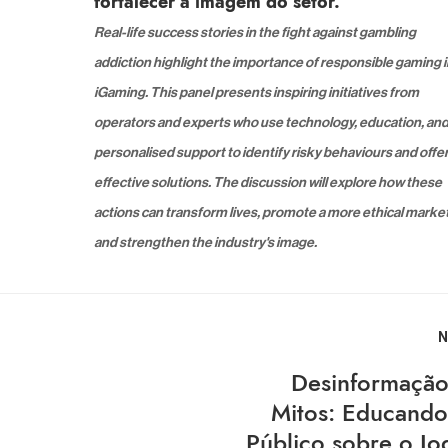
fortalecer a imagem do setor.
Real-life success stories in the fight against gambling
addiction highlight the importance of responsible gaming 
iGaming. This panel presents inspiring initiatives from
operators and experts who use technology, education, an
personalised support to identify risky behaviours and offe
effective solutions. The discussion will explore how these
actions can transform lives, promote a more ethical market
and strengthen the industry's image.
N
Desinformação
Mitos: Educando
Público sobre o Jo