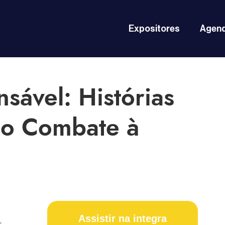
Expositores
Agen
sável: Histórias
no Combate à
Assistir na integra