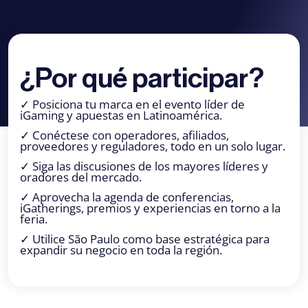
¿Por qué participar?
✓ Posiciona tu marca en el evento líder de
iGaming y apuestas en Latinoamérica.
✓ Conéctese con operadores, afiliados,
proveedores y reguladores, todo en un solo lugar.
✓ Siga las discusiones de los mayores líderes y
oradores del mercado.
✓ Aprovecha la agenda de conferencias,
iGatherings, premios y experiencias en torno a la
feria.
✓ Utilice São Paulo como base estratégica para
expandir su negocio en toda la región.