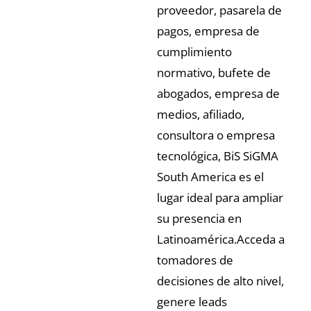
proveedor, pasarela de
pagos, empresa de
cumplimiento
normativo, bufete de
abogados, empresa de
medios, afiliado,
consultora o empresa
tecnológica, BiS SiGMA
South America es el
lugar ideal para ampliar
su presencia en
Latinoamérica.
Acceda a
tomadores de
decisiones de alto nivel,
genere leads