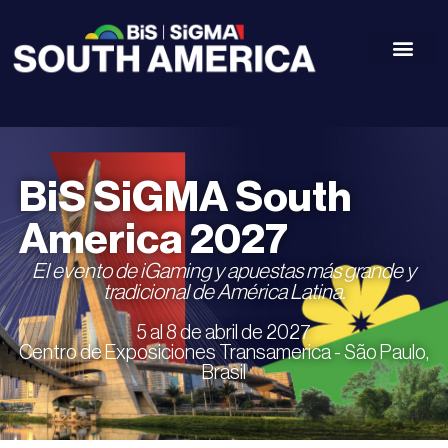
BiS SiGMA South
America 2027
El evento de iGaming y apuestas más grande y
tradicional de América Latina.
5 al 8 de abril de 2027
Centro de Exposiciones Transamerica - São Paulo,
Brasil