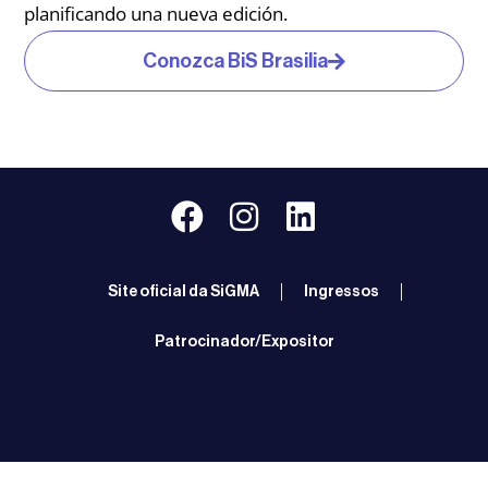
planificando una nueva edición.
Conozca BiS Brasilia
Site oficial da SiGMA
Ingressos
Patrocinador/Expositor